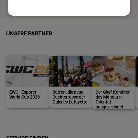
UNSERE PARTNER
EWC - Esports
Balcon, die neue
Der Chef-Konditor
World Cup 2026
Dachterrasse der
des Mandarin
Galeries Lafayette
Oriental
ausgezeichnet