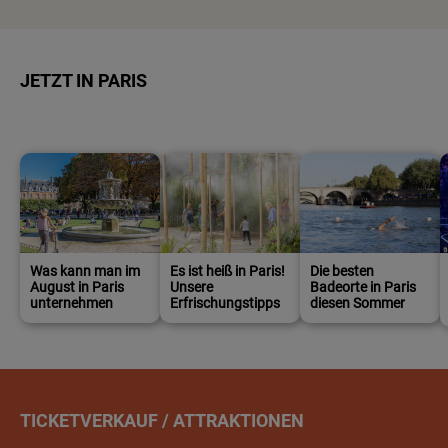
JETZT IN PARIS
Was kann man im
Es ist heiß in Paris!
Die besten
August in Paris
Unsere
Badeorte in Paris
unternehmen
Erfrischungstipps
diesen Sommer
TICKETVERKAUF / ATTRAKTIONEN